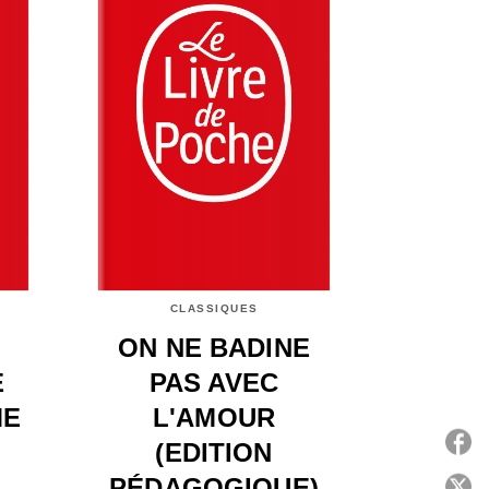
CLASSIQUES
ON NE BADINE
E
PAS AVEC
ME
L'AMOUR
(EDITION
PÉDAGOGIQUE)
P