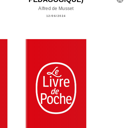
Alfred de Musset
C
12/06/2024