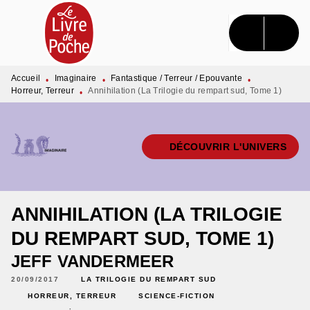
MENU
RECHERCHE
CONTENU
PIED DE PAGE
Accueil
Imaginaire
Fantastique / Terreur / Epouvante
•
•
•
Horreur, Terreur
Annihilation (La Trilogie du rempart sud, Tome 1)
•
DÉCOUVRIR L'UNIVERS
ANNIHILATION (LA TRILOGIE
DU REMPART SUD, TOME 1)
JEFF VANDERMEER
20/09/2017
LA TRILOGIE DU REMPART SUD
HORREUR, TERREUR
SCIENCE-FICTION