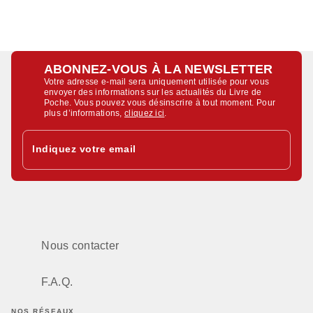
ABONNEZ-VOUS À LA NEWSLETTER
Votre adresse e-mail sera uniquement utilisée pour vous
envoyer des informations sur les actualités du Livre de
Poche. Vous pouvez vous désinscrire à tout moment. Pour
plus d’informations,
cliquez ici
.
Indiquez votre email
Nous contacter
F.A.Q.
NOS RÉSEAUX