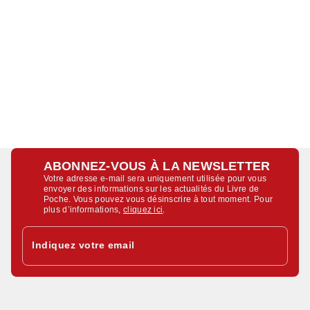
ABONNEZ-VOUS À LA NEWSLETTER
Votre adresse e-mail sera uniquement utilisée pour vous
envoyer des informations sur les actualités du Livre de
Poche. Vous pouvez vous désinscrire à tout moment. Pour
plus d’informations,
cliquez ici
.
Indiquez votre email