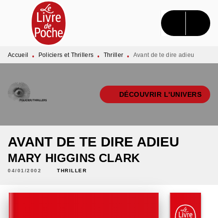
MENU
RECHERCHE
CONTENU
PIED DE PAGE
Accueil
Policiers et Thrillers
Thriller
Avant de te dire adieu
•
•
•
DÉCOUVRIR L'UNIVERS
AVANT DE TE DIRE ADIEU
MARY HIGGINS CLARK
04/01/2002
THRILLER