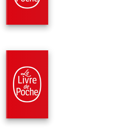
FEU
Peter Robinson
PARUTION : 07/03/2007
352 PAGES
POLICIERS
LE VOYEUR DU
YORKSHIRE
Peter Robinson