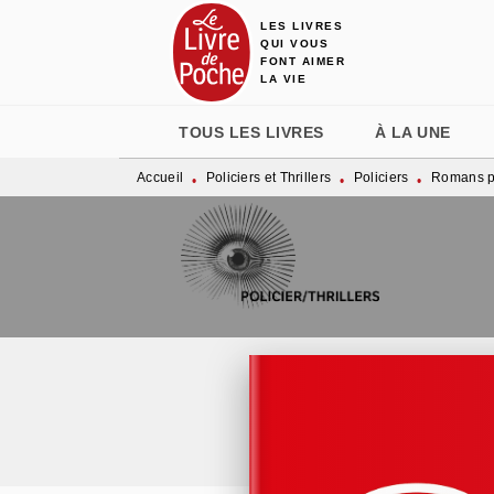
LES LIVRES
MENU
RECHERCHE
CONTENU
QUI VOUS
FONT AIMER
LA VIE
TOUS LES LIVRES
À LA UNE
Accueil
Policiers et Thrillers
Policiers
Romans po
•
•
•