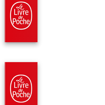
PARUTION : 07/01/2015
552 PAGES
POLICIERS
FACE À LA NUIT
Peter Robinson
PARUTION : 02/06/2010
512 PAGES
POLICIERS
L'AMIE DU DIABLE
Peter Robinson