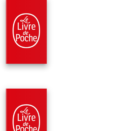
PARUTION : 03/09/2008
448 PAGES
POLICIERS
ÉTRANGE AFFAIRE
Peter Robinson
PARUTION : 30/05/2007
576 PAGES
POLICIERS
NE JOUEZ PAS AVEC