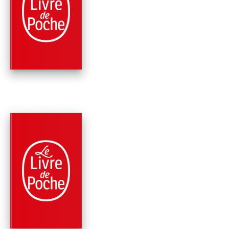
NE JOUEZ PAS AVEC
FEU
Peter Robinson
PARUTION : 07/03/2007
352 PAGES
POLICIERS
LE VOYEUR DU
YORKSHIRE
Peter Robinson