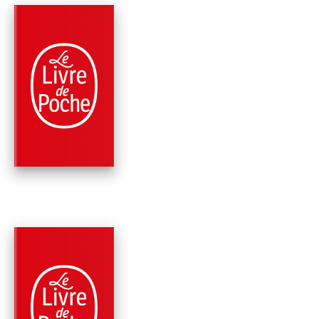
PARUTION : 07/01/2015
552 PAGES
POLICIERS
FACE À LA NUIT
Peter Robinson
PARUTION : 10/10/2012
528 PAGES
POLICIERS