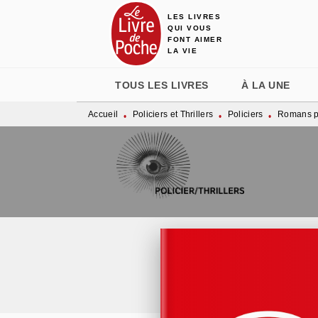
LES LIVRES
MENU
RECHERCHE
CONTENU
QUI VOUS
FONT AIMER
LA VIE
TOUS LES LIVRES
À LA UNE
Accueil
Policiers et Thrillers
Policiers
Romans po
•
•
•