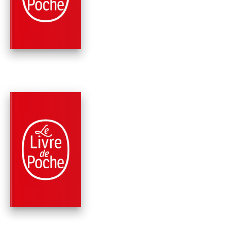
BAD BOY
Peter Robinson
PARUTION : 02/06/2010
512 PAGES
POLICIERS
L'AMIE DU DIABLE
Peter Robinson