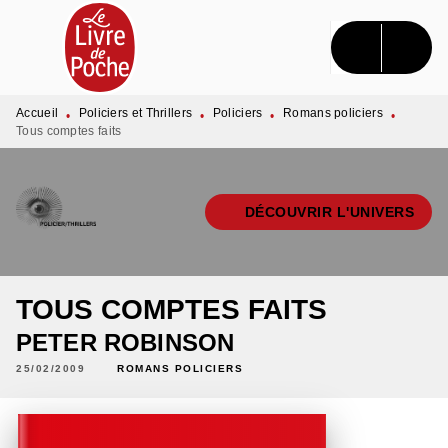
MENU
RECHERCHE
CONTENU
PIED DE PAGE
Accueil
Policiers et Thrillers
Policiers
Romans policiers
•
•
•
•
Tous comptes faits
DÉCOUVRIR L'UNIVERS
TOUS COMPTES FAITS
PETER ROBINSON
25/02/2009
ROMANS POLICIERS