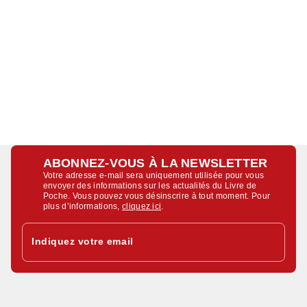
ABONNEZ-VOUS À LA NEWSLETTER
Votre adresse e-mail sera uniquement utilisée pour vous
envoyer des informations sur les actualités du Livre de
Poche. Vous pouvez vous désinscrire à tout moment. Pour
plus d’informations,
cliquez ici
.
Indiquez votre email