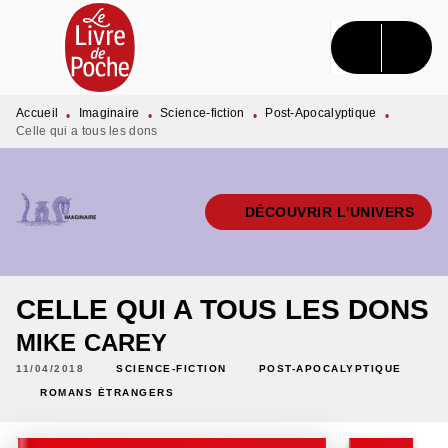
MENU
RECHERCHE
CONTENU
PIED DE PAGE
Accueil
Imaginaire
Science-fiction
Post-Apocalyptique
•
•
•
•
Celle qui a tous les dons
DÉCOUVRIR L'UNIVERS
CELLE QUI A TOUS LES DONS
MIKE CAREY
11/04/2018
SCIENCE-FICTION
POST-APOCALYPTIQUE
ROMANS ÉTRANGERS