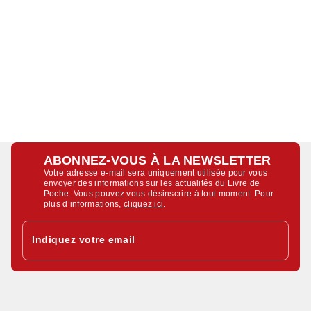
ABONNEZ-VOUS À LA NEWSLETTER
Votre adresse e-mail sera uniquement utilisée pour vous
envoyer des informations sur les actualités du Livre de
Poche. Vous pouvez vous désinscrire à tout moment. Pour
plus d’informations,
cliquez ici
.
Indiquez votre email