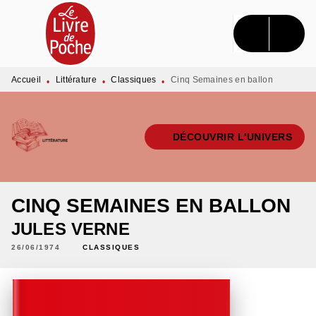
MENU
RECHERCHE
CONTENU
PIED DE PAGE
Accueil
Littérature
Classiques
Cinq Semaines en ballon
•
•
•
DÉCOUVRIR L'UNIVERS
CINQ SEMAINES EN BALLON
JULES VERNE
26/06/1974
CLASSIQUES