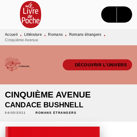
MENU
RECHERCHE
CONTENU
PIED DE PAGE
Accueil
Littérature
Romans
Romans étrangers
•
•
•
•
Cinquième Avenue
DÉCOUVRIR L'UNIVERS
CINQUIÈME AVENUE
CANDACE BUSHNELL
04/05/2011
ROMANS ÉTRANGERS