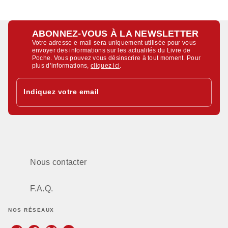
ABONNEZ-VOUS À LA NEWSLETTER
Votre adresse e-mail sera uniquement utilisée pour vous
envoyer des informations sur les actualités du Livre de
Poche. Vous pouvez vous désinscrire à tout moment. Pour
plus d’informations,
cliquez ici
.
Indiquez votre email
Nous contacter
F.A.Q.
NOS RÉSEAUX