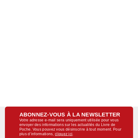
ABONNEZ-VOUS À LA NEWSLETTER
Votre adresse e-mail sera uniquement utilisée pour vous
envoyer des informations sur les actualités du Livre de
Poche. Vous pouvez vous désinscrire à tout moment. Pour
plus d’informations,
cliquez ici
.