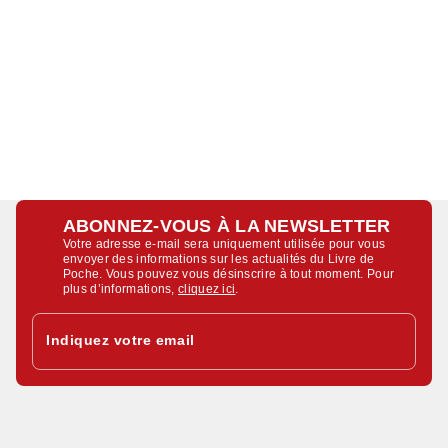
ABONNEZ-VOUS À LA NEWSLETTER
Votre adresse e-mail sera uniquement utilisée pour vous
envoyer des informations sur les actualités du Livre de
Poche. Vous pouvez vous désinscrire à tout moment. Pour
plus d’informations,
cliquez ici
.
Indiquez votre email