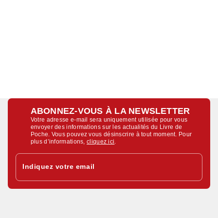
ABONNEZ-VOUS À LA NEWSLETTER
Votre adresse e-mail sera uniquement utilisée pour vous
envoyer des informations sur les actualités du Livre de
Poche. Vous pouvez vous désinscrire à tout moment. Pour
plus d’informations,
cliquez ici
.
Indiquez votre email