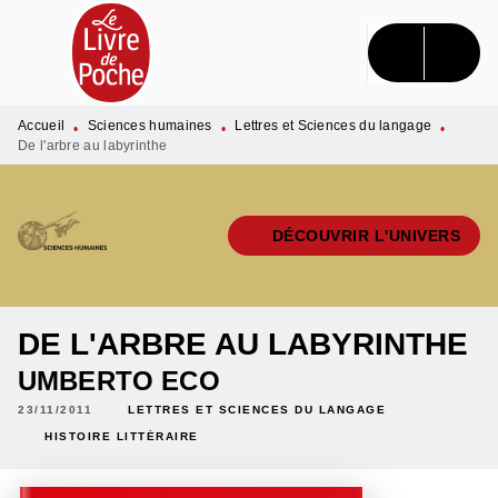
MENU
RECHERCHE
CONTENU
PIED DE PAGE
Accueil
Sciences humaines
Lettres et Sciences du langage
•
•
•
De l'arbre au labyrinthe
DÉCOUVRIR L'UNIVERS
DE L'ARBRE AU LABYRINTHE
UMBERTO ECO
23/11/2011
LETTRES ET SCIENCES DU LANGAGE
HISTOIRE LITTÉRAIRE