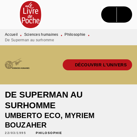
MENU
RECHERCHE
CONTENU
PIED DE PAGE
Accueil
Sciences humaines
Philosophie
•
•
•
De Superman au surhomme
DÉCOUVRIR L'UNIVERS
DE SUPERMAN AU
SURHOMME
UMBERTO ECO
,
MYRIEM
BOUZAHER
22/03/1995
PHILOSOPHIE