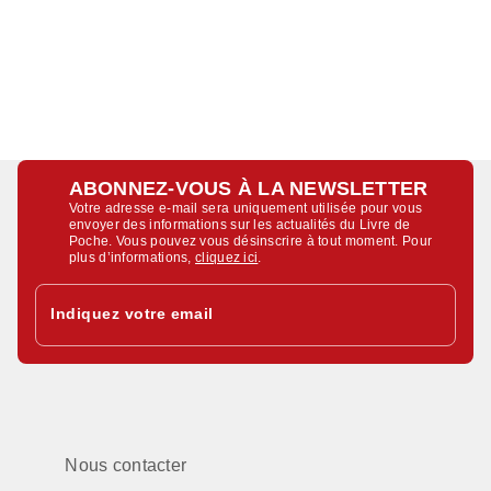
ABONNEZ-VOUS À LA NEWSLETTER
Votre adresse e-mail sera uniquement utilisée pour vous
envoyer des informations sur les actualités du Livre de
Poche. Vous pouvez vous désinscrire à tout moment. Pour
plus d’informations,
cliquez ici
.
Indiquez votre email
Nous contacter