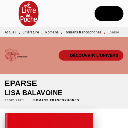
MENU
RECHERCHE
CONTENU
PIED DE PAGE
Accueil
Littérature
Romans
Romans francophones
Eparse
•
•
•
•
DÉCOUVRIR L'UNIVERS
EPARSE
LISA BALAVOINE
03/02/2021
ROMANS FRANCOPHONES