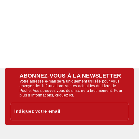
ABONNEZ-VOUS À LA NEWSLETTER
Votre adresse e-mail sera uniquement utilisée pour vous
envoyer des informations sur les actualités du Livre de
Poche. Vous pouvez vous désinscrire à tout moment. Pour
plus d’informations,
cliquez ici
.
Indiquez votre email