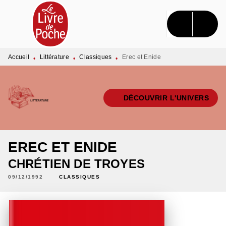
MENU
RECHERCHE
CONTENU
PIED DE PAGE
Accueil
Littérature
Classiques
Erec et Enide
•
•
•
DÉCOUVRIR L'UNIVERS
EREC ET ENIDE
CHRÉTIEN DE TROYES
09/12/1992
CLASSIQUES