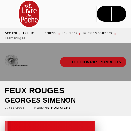
MENU
RECHERCHE
CONTENU
PIED DE PAGE
Accueil
Policiers et Thrillers
Policiers
Romans policiers
•
•
•
•
Feux rouges
DÉCOUVRIR L'UNIVERS
FEUX ROUGES
GEORGES SIMENON
07/12/2005
ROMANS POLICIERS