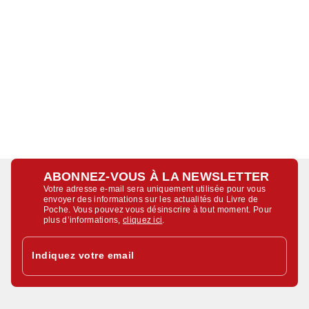
ABONNEZ-VOUS À LA NEWSLETTER
Votre adresse e-mail sera uniquement utilisée pour vous
envoyer des informations sur les actualités du Livre de
Poche. Vous pouvez vous désinscrire à tout moment. Pour
plus d’informations,
cliquez ici
.
Indiquez votre email