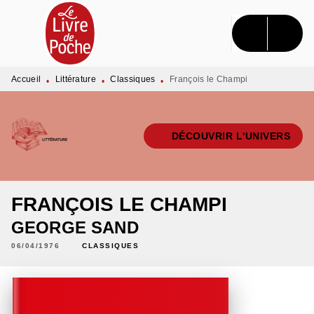
MENU
RECHERCHE
CONTENU
PIED DE PAGE
Accueil
Littérature
Classiques
François le Champi
•
•
•
DÉCOUVRIR L'UNIVERS
FRANÇOIS LE CHAMPI
GEORGE SAND
06/04/1976
CLASSIQUES