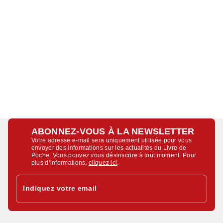
ABONNEZ-VOUS À LA NEWSLETTER
Votre adresse e-mail sera uniquement utilisée pour vous
envoyer des informations sur les actualités du Livre de
Poche. Vous pouvez vous désinscrire à tout moment. Pour
plus d’informations,
cliquez ici
.
Indiquez votre email