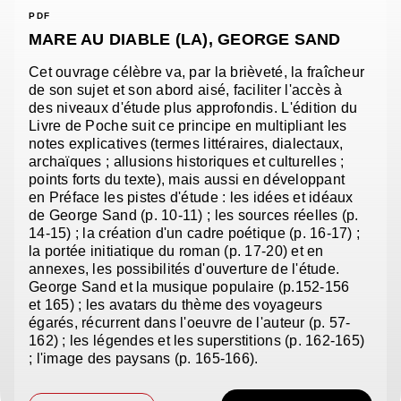
PDF
MARE AU DIABLE (LA), GEORGE SAND
Cet ouvrage célèbre va, par la brièveté, la fraîcheur
de son sujet et son abord aisé, faciliter l'accès à
des niveaux d'étude plus approfondis. L'édition du
Livre de Poche suit ce principe en multipliant les
notes explicatives (termes littéraires, dialectaux,
archaïques ; allusions historiques et culturelles ;
points forts du texte), mais aussi en développant
en Préface les pistes d'étude : les idées et idéaux
de George Sand (p. 10-11) ; les sources réelles (p.
14-15) ; la création d'un cadre poétique (p. 16-17) ;
la portée initiatique du roman (p. 17-20) et en
annexes, les possibilités d'ouverture de l'étude.
George Sand et la musique populaire (p.152-156
et 165) ; les avatars du thème des voyageurs
égarés, récurrent dans l'oeuvre de l'auteur (p. 57-
162) ; les légendes et les superstitions (p. 162-165)
; l'image des paysans (p. 165-166).