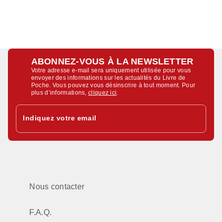
ABONNEZ-VOUS À LA NEWSLETTER
Votre adresse e-mail sera uniquement utilisée pour vous
envoyer des informations sur les actualités du Livre de
Poche. Vous pouvez vous désinscrire à tout moment. Pour
plus d’informations,
cliquez ici
.
Indiquez votre email
Nous contacter
F.A.Q.