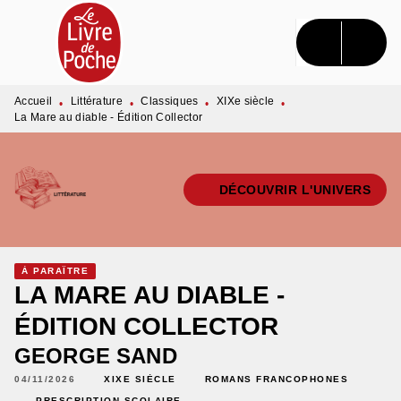
MENU
RECHERCHE
CONTENU
PIED DE PAGE
Accueil
Littérature
Classiques
XIXe siècle
•
•
•
•
La Mare au diable - Édition Collector
DÉCOUVRIR L'UNIVERS
À PARAÎTRE
LA MARE AU DIABLE -
ÉDITION COLLECTOR
GEORGE SAND
04/11/2026
XIXE SIÈCLE
ROMANS FRANCOPHONES
PRESCRIPTION SCOLAIRE