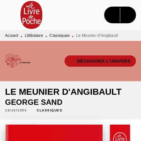
MENU
RECHERCHE
CONTENU
PIED DE PAGE
Accueil
Littérature
Classiques
Le Meunier d'Angibault
•
•
•
DÉCOUVRIR L'UNIVERS
LE MEUNIER D'ANGIBAULT
GEORGE SAND
15/10/1990
CLASSIQUES