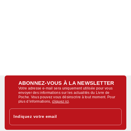
ABONNEZ-VOUS À LA NEWSLETTER
Votre adresse e-mail sera uniquement utilisée pour vous
envoyer des informations sur les actualités du Livre de
Poche. Vous pouvez vous désinscrire à tout moment. Pour
plus d’informations,
cliquez ici
.
Indiquez votre email