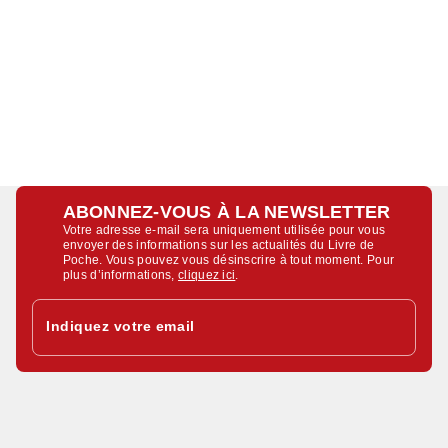
ABONNEZ-VOUS À LA NEWSLETTER
Votre adresse e-mail sera uniquement utilisée pour vous
envoyer des informations sur les actualités du Livre de
Poche. Vous pouvez vous désinscrire à tout moment. Pour
plus d’informations,
cliquez ici
.
Indiquez votre email