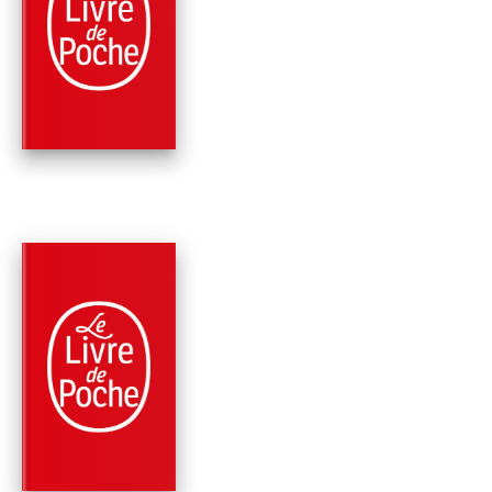
ROMANS
VOYAGES
Stefan Zweig
PARUTION : 09/10/2002
219 PAGES
ROMANS
BRÛLANT SECRET E
AUTRES NOUVELLE
Stefan Zweig