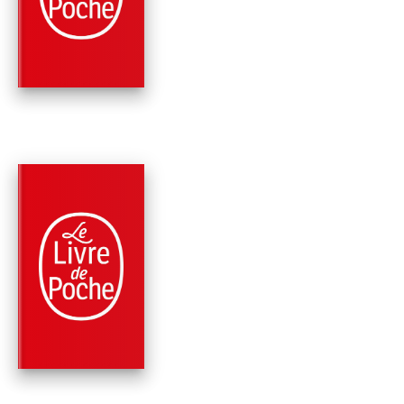
MAGELLAN
Stefan Zweig
PARUTION : 05/01/2011
192 PAGES
ROMANS
UN SOUPÇON
LÉGITIME
Stefan Zweig