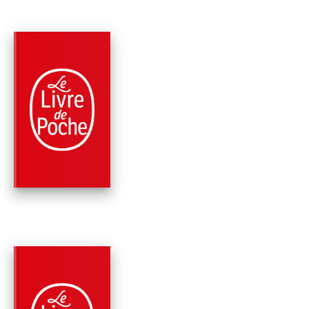
PARUTION : 03/03/2010
177 PAGES
ROMANS
LE VOYAGE DANS L
PASSÉ
Stefan Zweig
PARUTION : 02/12/2002
187 PAGES