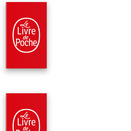
PARUTION : 09/01/2013
128 PAGES
CLASSIQUES
LE JOUEUR D'ÉCHE
(NOUVELLE
TRADUCTION)
Stefan Zweig
PARUTION : 07/03/2012
288 PAGES
MÉMOIRES