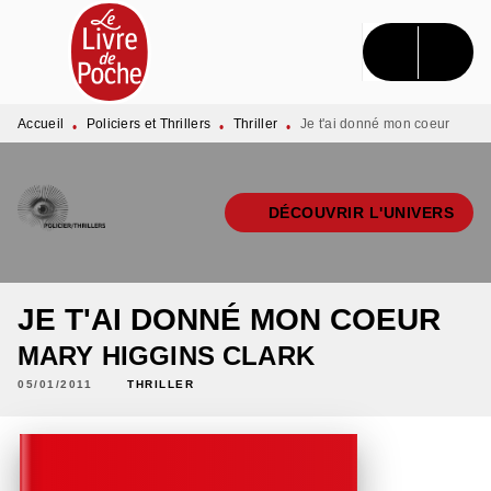
MENU
RECHERCHE
CONTENU
PIED DE PAGE
Accueil
Policiers et Thrillers
Thriller
Je t'ai donné mon coeur
•
•
•
DÉCOUVRIR L'UNIVERS
JE T'AI DONNÉ MON COEUR
MARY HIGGINS CLARK
05/01/2011
THRILLER