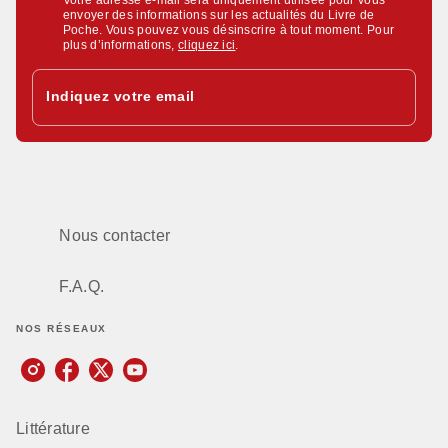
Votre adresse e-mail sera uniquement utilisée pour vous
envoyer des informations sur les actualités du Livre de
Poche. Vous pouvez vous désinscrire à tout moment. Pour
plus d’informations,
cliquez ici
.
Indiquez votre email
Nous contacter
F.A.Q.
NOS RÉSEAUX
Littérature