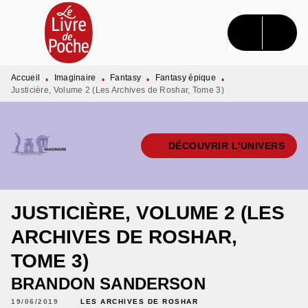
MENU
RECHERCHE
CONTENU
PIED DE PAGE
Accueil
Imaginaire
Fantasy
Fantasy épique
•
•
•
•
Justicière, Volume 2 (Les Archives de Roshar, Tome 3)
DÉCOUVRIR L'UNIVERS
JUSTICIÈRE, VOLUME 2 (LES
ARCHIVES DE ROSHAR,
TOME 3)
BRANDON SANDERSON
19/06/2019
LES ARCHIVES DE ROSHAR