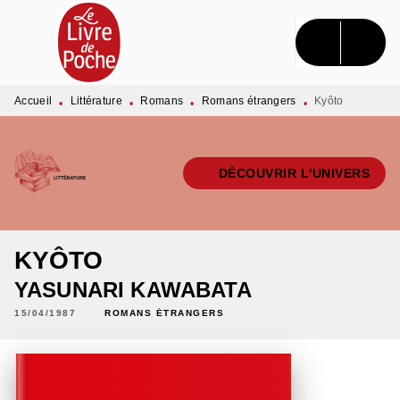
MENU
RECHERCHE
CONTENU
PIED DE PAGE
Accueil
Littérature
Romans
Romans étrangers
Kyôto
•
•
•
•
DÉCOUVRIR L'UNIVERS
KYÔTO
YASUNARI KAWABATA
15/04/1987
ROMANS ÉTRANGERS