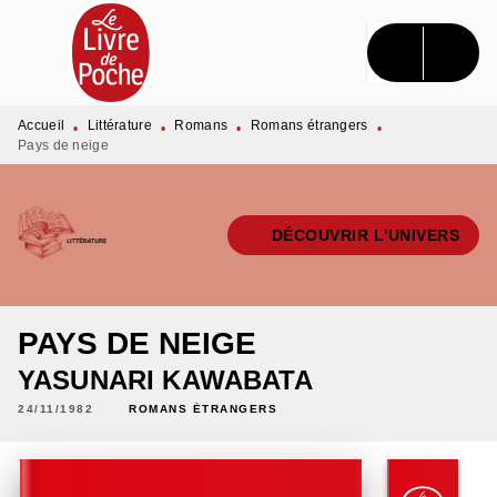
MENU
RECHERCHE
CONTENU
PIED DE PAGE
Accueil
Littérature
Romans
Romans étrangers
•
•
•
•
Pays de neige
DÉCOUVRIR L'UNIVERS
PAYS DE NEIGE
YASUNARI KAWABATA
24/11/1982
ROMANS ÉTRANGERS