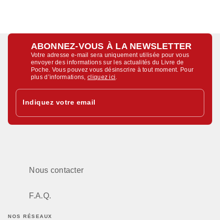
ABONNEZ-VOUS À LA NEWSLETTER
Votre adresse e-mail sera uniquement utilisée pour vous
envoyer des informations sur les actualités du Livre de
Poche. Vous pouvez vous désinscrire à tout moment. Pour
plus d’informations,
cliquez ici
.
Indiquez votre email
Nous contacter
F.A.Q.
NOS RÉSEAUX