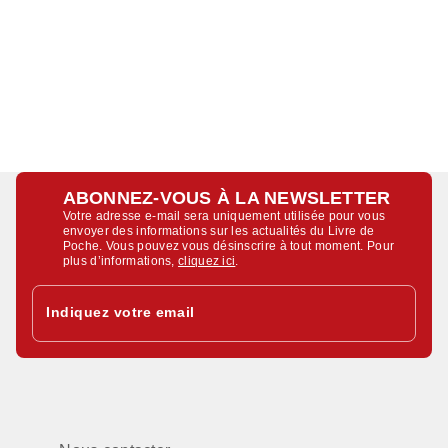
ABONNEZ-VOUS À LA NEWSLETTER
Votre adresse e-mail sera uniquement utilisée pour vous
envoyer des informations sur les actualités du Livre de
Poche. Vous pouvez vous désinscrire à tout moment. Pour
plus d’informations,
cliquez ici
.
Indiquez votre email