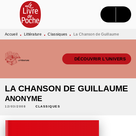
MENU
RECHERCHE
CONTENU
PIED DE PAGE
Accueil
Littérature
Classiques
La Chanson de Guillaume
•
•
•
DÉCOUVRIR L'UNIVERS
LA CHANSON DE GUILLAUME
ANONYME
12/03/2008
CLASSIQUES