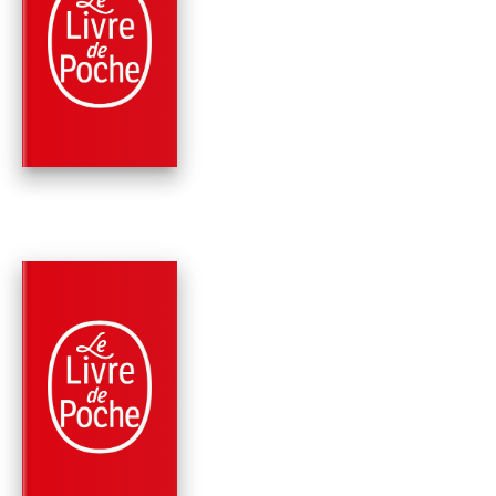
QUE LE DIABLE
L'EMPORTE (BOUR
KID, TOME 8)
Anonyme
PARUTION : 07/09/2016
576 PAGES
THRILLER
LE PAPE, LE KID ET
L'IROQUOIS (BOUR
KID, …
Anonyme