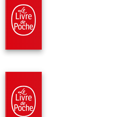
PARUTION : 02/05/2012
504 PAGES
THRILLER
LE CIMETIÈRE DU
DIABLE (BOURBON K
TOME 3)
Anonyme
PARUTION : 01/02/2012
547 PAGES
THRILLER
L'OEIL DE LA LUNE
(BOURBON KID, TO
2)