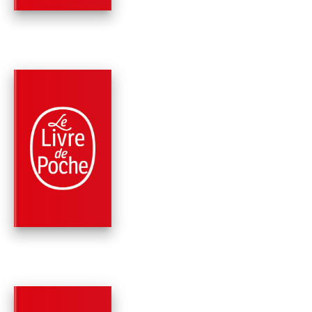
PARUTION : 01/10/2014
408 PAGES
THRILLER
PSYCHO KILLER
(BOURBON KID, TO
5)
Anonyme