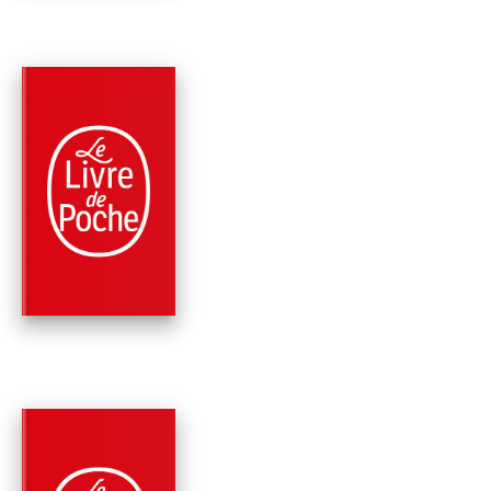
PARUTION : 07/09/2022
608 PAGES
ROMANS
SANTA MONDEGA
(BOURBON KID, TO
9)
Anonyme
PARUTION : 02/09/2020
528 PAGES
THRILLER