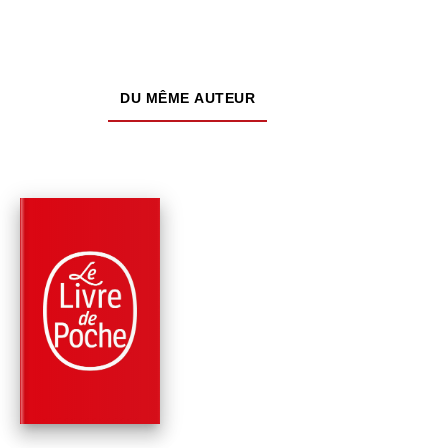
DU MÊME AUTEUR
PARUTION : 04/09/2024
624 PAGES
ROMANS
KILL THE RICH !
(BOURBON KID, TO
10)
Anonyme