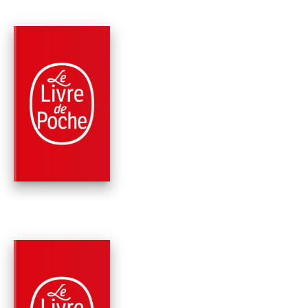
PARUTION : 22/08/2007
704 PAGES
CLASSIQUES
LA VIE DE MARIANN
Pierre de Marivaux
PARUTION : 25/08/1999
90 PAGES