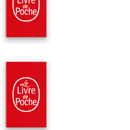
CLASSIQUES
L'ILE DES ESCLAVE
Pierre de Marivaux
PARUTION : 25/08/1999
127 PAGES
THÉÂTRE
LA FAUSSE SUIVAN
Pierre de Marivaux