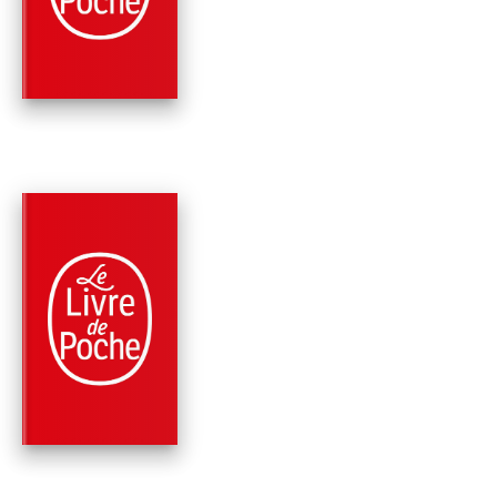
PÉDAGOGIQUE)
Pierre de Marivaux
PARUTION : 22/08/2012
168 PAGES
THÉÂTRE
LES FAUSSES
CONFIDENCES
Pierre de Marivaux