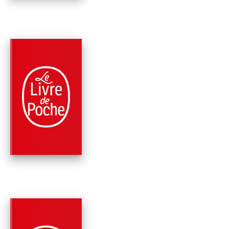
PARUTION : 23/09/1987
125 PAGES
CLASSIQUES
GEORGE DANDIN
Jean-Baptiste Molière (Poquelin d