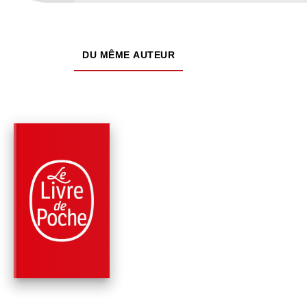
DU MÊME AUTEUR
PARUTION : 21/08/2019
288 PAGES
THÉÂTRE
LA DISPUTE (ÉDITIO
PÉDAGOGIQUE)
Pierre de Marivaux