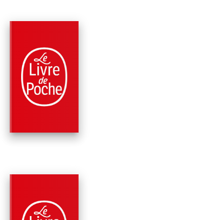
PARUTION : 22/08/2012
168 PAGES
THÉÂTRE
LES FAUSSES
CONFIDENCES
Pierre de Marivaux
PARUTION : 22/08/2007
704 PAGES