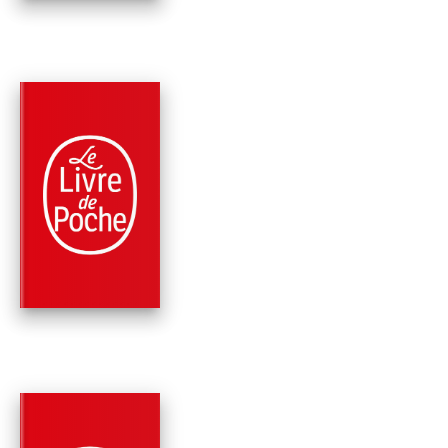
PARUTION : 25/08/1999
127 PAGES
THÉÂTRE
LA FAUSSE SUIVAN
Pierre de Marivaux