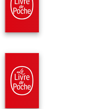
CLASSIQUES
LA VIE DE MARIANN
Pierre de Marivaux
PARUTION : 25/08/1999
90 PAGES
CLASSIQUES
L'ILE DES ESCLAVE
Pierre de Marivaux