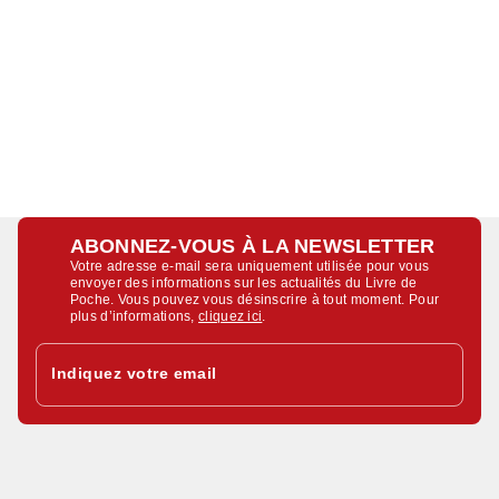
ABONNEZ-VOUS À LA NEWSLETTER
Votre adresse e-mail sera uniquement utilisée pour vous
envoyer des informations sur les actualités du Livre de
Poche. Vous pouvez vous désinscrire à tout moment. Pour
plus d’informations,
cliquez ici
.
Indiquez votre email