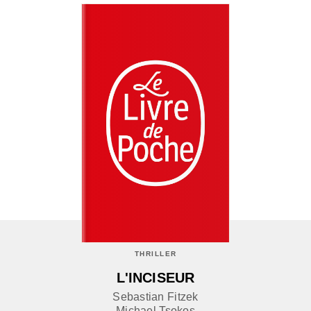
THRILLER
L'INCISEUR
Sebastian Fitzek
Michael Tsokos