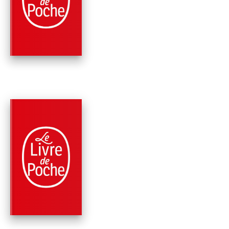
L'ÉDUCATION DES
PAPILLONS
Donato Carrisi
PARUTION : 25/09/2024
408 PAGES
ROMANS
LA MAISON AUX
LUMIÈRES
Donato Carrisi