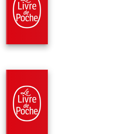
PARUTION : 05/10/2022
384 PAGES
ROMANS
JE SUIS L'ABYSSE
Donato Carrisi
PARUTION : 29/09/2021
384 PAGES
ROMANS
LA MAISON DES VOI
Donato Carrisi