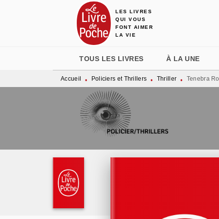
LES LIVRES
MENU
RECHERCHE
CONTENU
QUI VOUS
FONT AIMER
LA VIE
TOUS LES LIVRES
À LA UNE
Accueil
Policiers et Thrillers
Thriller
Tenebra R
•
•
•