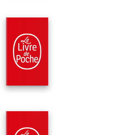
PARUTION : 04/10/2023
384 PAGES
ROMANS
LA MAISON SANS
SOUVENIRS
Donato Carrisi