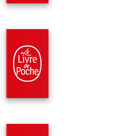
PARUTION : 07/10/2020
384 PAGES
ROMANS
LE JEU DU
CHUCHOTEUR
Donato Carrisi