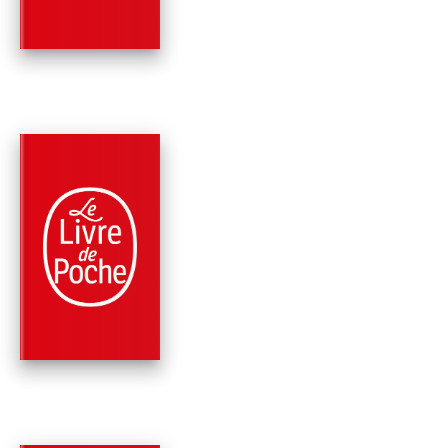
Johana Gustawsson
PARUTION : 14/01/2026
256 PAGES
ROMANS
LA MYSTÉRIEUSE
AFFAIRE DE STYLES
(NOUVELLE É…
Agatha Christie