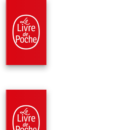
PARUTION : 08/10/2025
408 PAGES
ROMANS
MÖR
Johana Gustawsson
PARUTION : 08/01/2025
408 PAGES
ROMANS
BLOCK 46