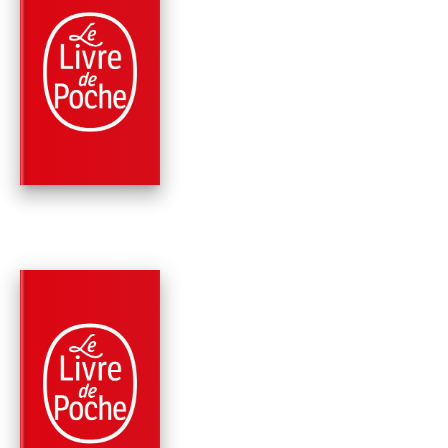
NOUVEAUTÉ
PARUTION : 03/06/2026
360 PAGES
ROMANS
SANG
Johana Gustawsson
PARUTION : 04/02/2026
360 PAGES
ROMANS
LES MORSURES DU
SILENCE