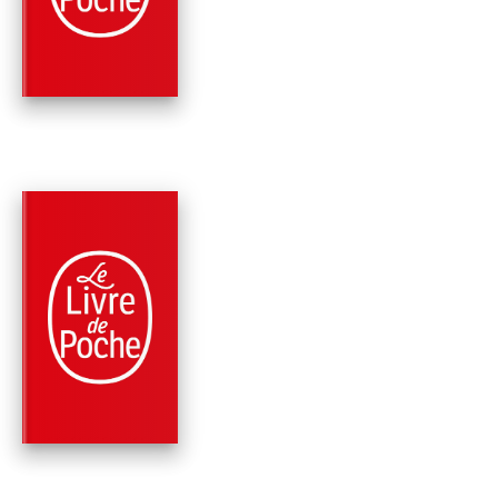
Johana Gustawsson
PARUTION : 31/01/2024
336 PAGES
ROMANS
L'ÎLE DE YULE
Johana Gustawsson