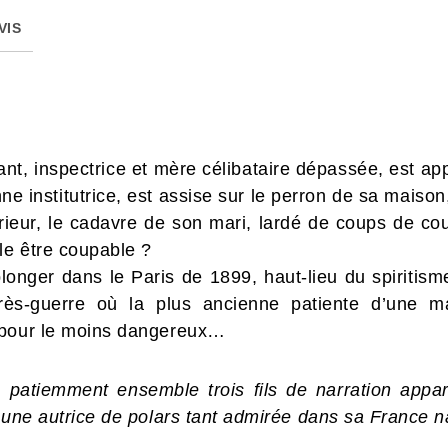
VIS
t, inspectrice et mère célibataire dépassée, est app
e institutrice, est assise sur le perron de sa maiso
érieur, le cadavre de son mari, lardé de coups de c
le être coupable ?
 plonger dans le Paris de 1899, haut-lieu du spiritism
rès-guerre où la plus ancienne patiente d’une m
 pour le moins dangereux…
patiemment ensemble trois fils de narration appar
 une autrice de polars tant admirée dans sa France n