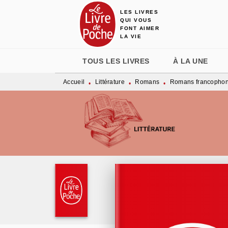
LES LIVRES
MENU
RECHERCHE
CONTENU
QUI VOUS
FONT AIMER
LA VIE
TOUS LES LIVRES
À LA UNE
Accueil
Littérature
Romans
Romans francopho
•
•
•