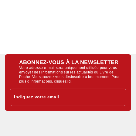
ABONNEZ-VOUS À LA NEWSLETTER
Votre adresse e-mail sera uniquement utilisée pour vous
envoyer des informations sur les actualités du Livre de
Poche. Vous pouvez vous désinscrire à tout moment. Pour
plus d’informations,
cliquez ici
.
Indiquez votre email