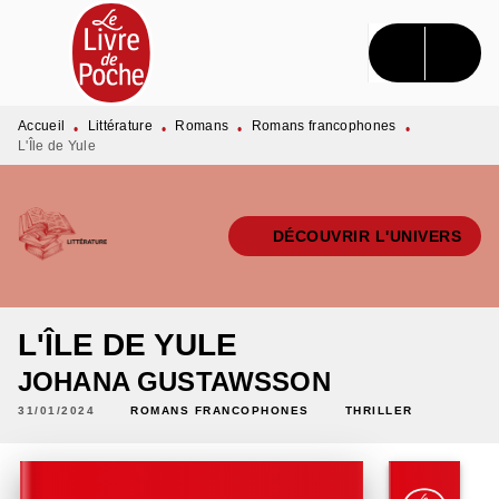
MENU
RECHERCHE
CONTENU
PIED DE PAGE
Accueil
Littérature
Romans
Romans francophones
•
•
•
•
L'Île de Yule
DÉCOUVRIR L'UNIVERS
L'ÎLE DE YULE
JOHANA GUSTAWSSON
31/01/2024
ROMANS FRANCOPHONES
THRILLER