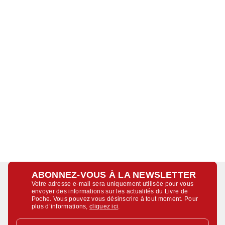
ABONNEZ-VOUS À LA NEWSLETTER
Votre adresse e-mail sera uniquement utilisée pour vous
envoyer des informations sur les actualités du Livre de
Poche. Vous pouvez vous désinscrire à tout moment. Pour
plus d’informations,
cliquez ici
.