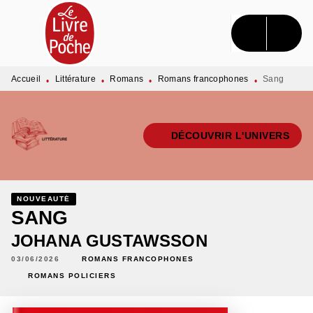
MENU
RECHERCHE
CONTENU
PIED DE PAGE
Accueil
Littérature
Romans
Romans francophones
Sang
•
•
•
•
DÉCOUVRIR L'UNIVERS
NOUVEAUTÉ
SANG
JOHANA GUSTAWSSON
03/06/2026
ROMANS FRANCOPHONES
ROMANS POLICIERS