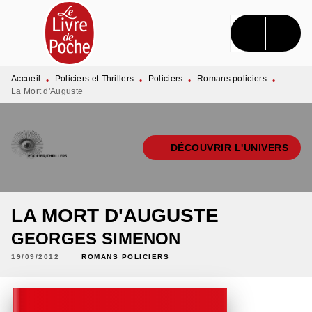
MENU
RECHERCHE
CONTENU
PIED DE PAGE
Accueil
Policiers et Thrillers
Policiers
Romans policiers
•
•
•
•
La Mort d'Auguste
DÉCOUVRIR L'UNIVERS
LA MORT D'AUGUSTE
GEORGES SIMENON
19/09/2012
ROMANS POLICIERS