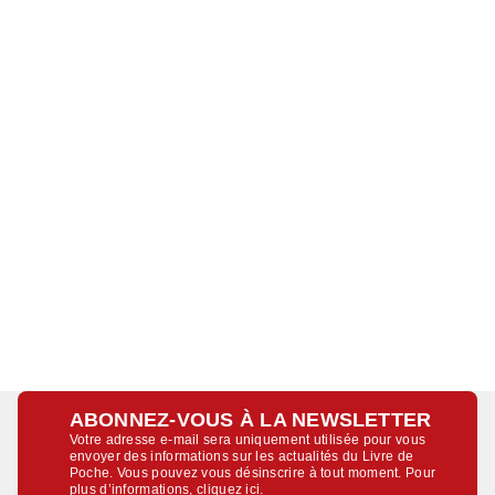
ABONNEZ-VOUS À LA NEWSLETTER
Votre adresse e-mail sera uniquement utilisée pour vous
envoyer des informations sur les actualités du Livre de
Poche. Vous pouvez vous désinscrire à tout moment. Pour
plus d’informations,
cliquez ici
.