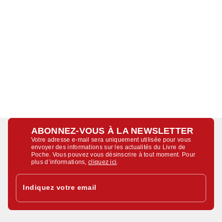
ABONNEZ-VOUS À LA NEWSLETTER
Votre adresse e-mail sera uniquement utilisée pour vous
envoyer des informations sur les actualités du Livre de
Poche. Vous pouvez vous désinscrire à tout moment. Pour
plus d’informations,
cliquez ici
.
Indiquez votre email