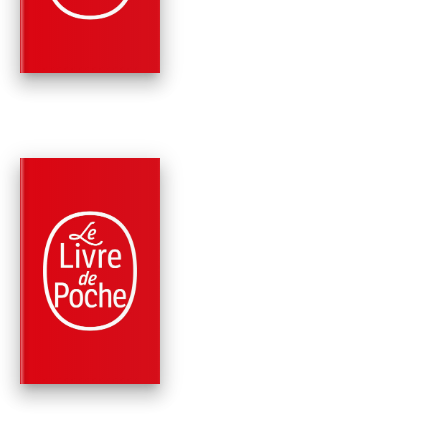
Wally Lamb
PARUTION : 27/02/2013
720 PAGES
ROMANS
LE CHANT DE
DOLORÈS
Wally Lamb