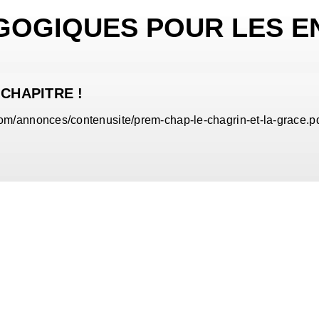
GOGIQUES POUR LES E
 CHAPITRE !
om/annonces/contenusite/prem-chap-le-chagrin-et-la-grace.p