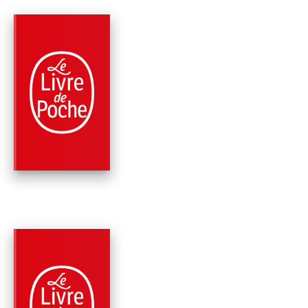
PARUTION : 09/05/2012
984 PAGES
ROMANS
LA PUISSANCE DES
VAINCUS
Wally Lamb
PARUTION : 30/05/2018
216 PAGES
ROMANS
FELIX FUNICELLO E