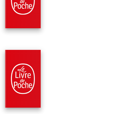
LE MIRACLE DES
NICHONS
Wally Lamb
PARUTION : 13/01/2016
896 PAGES
ROMANS
NOUS SOMMES L'E
Wally Lamb