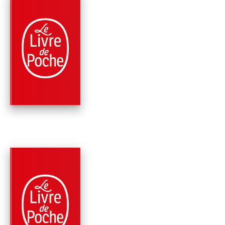
PARUTION : 30/05/2018
216 PAGES
ROMANS
FELIX FUNICELLO E
LE MIRACLE DES
NICHONS
Wally Lamb
PARUTION : 13/01/2016
896 PAGES
ROMANS
NOUS SOMMES L'E