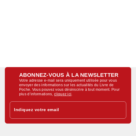
ABONNEZ-VOUS À LA NEWSLETTER
Votre adresse e-mail sera uniquement utilisée pour vous
envoyer des informations sur les actualités du Livre de
Poche. Vous pouvez vous désinscrire à tout moment. Pour
plus d’informations,
cliquez ici
.
Indiquez votre email