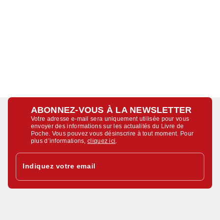
ABONNEZ-VOUS À LA NEWSLETTER
Votre adresse e-mail sera uniquement utilisée pour vous
envoyer des informations sur les actualités du Livre de
Poche. Vous pouvez vous désinscrire à tout moment. Pour
plus d’informations,
cliquez ici
.
Indiquez votre email