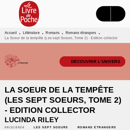
MENU
RECHERCHE
CONTENU
PIED DE PAGE
Accueil
Littérature
Romans
Romans étrangers
•
•
•
•
La Soeur de la tempête (Les sept Soeurs, Tome 2) - Edition collector
DÉCOUVRIR L'UNIVERS
LA SOEUR DE LA TEMPÊTE
(LES SEPT SOEURS, TOME 2)
- EDITION COLLECTOR
LUCINDA RILEY
06/11/2024
LES SEPT SOEURS
ROMANS ÉTRANGERS