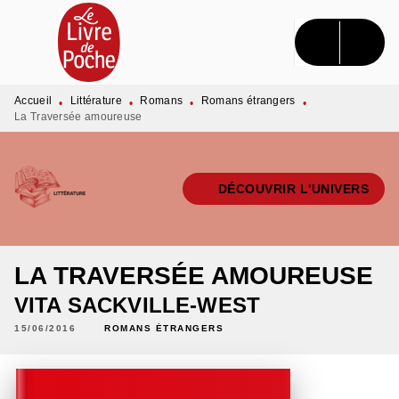
MENU
RECHERCHE
CONTENU
PIED DE PAGE
Accueil
Littérature
Romans
Romans étrangers
•
•
•
•
La Traversée amoureuse
DÉCOUVRIR L'UNIVERS
LA TRAVERSÉE AMOUREUSE
VITA SACKVILLE-WEST
15/06/2016
ROMANS ÉTRANGERS