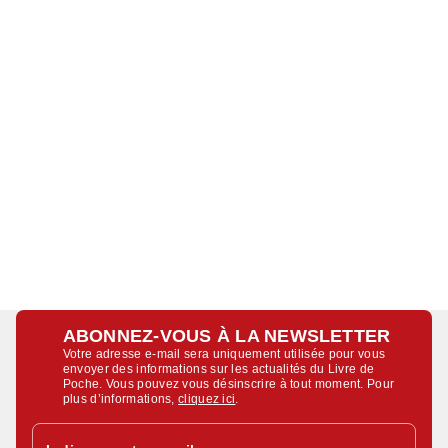
ABONNEZ-VOUS À LA NEWSLETTER
Votre adresse e-mail sera uniquement utilisée pour vous
envoyer des informations sur les actualités du Livre de
Poche. Vous pouvez vous désinscrire à tout moment. Pour
plus d’informations,
cliquez ici
.