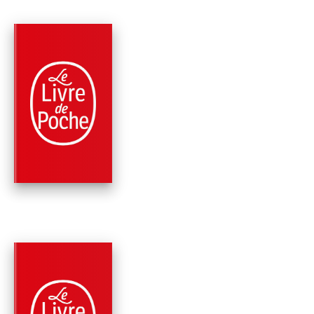
PARUTION : 24/06/2009
128 PAGES
CLASSIQUES
LE PHILOSOPHE
IGNORANT
Voltaire
PARUTION : 23/11/2005
1216 PAGE
CLASSIQUES