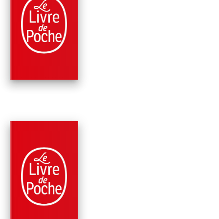
PARUTION : 24/06/1998
304 PAGES
CLASSIQUES
MÉMOIRES
Voltaire
PARUTION : 20/03/1996
288 PAGES
CLASSIQUES
L'INGÉNU
Voltaire