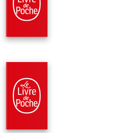
LE SIÈCLE DE LOUI
XIV
Voltaire
PARUTION : 05/09/2001
190 PAGES
CLASSIQUES
ZADIG ET AUTRES
CONTES
Voltaire