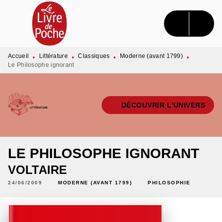
MENU
RECHERCHE
CONTENU
PIED DE PAGE
Accueil
Littérature
Classiques
Moderne (avant 1799)
•
•
•
•
Le Philosophe ignorant
DÉCOUVRIR L'UNIVERS
LE PHILOSOPHE IGNORANT
VOLTAIRE
24/06/2009
MODERNE (AVANT 1799)
PHILOSOPHIE