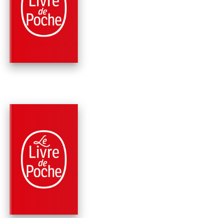
LE SCULPTEUR DE
NUAGES
Jean Anglade
PARUTION : 21/08/2013
336 PAGES
ROMANS
LE DERNIER DE LA
PAROISSE
Jean Anglade