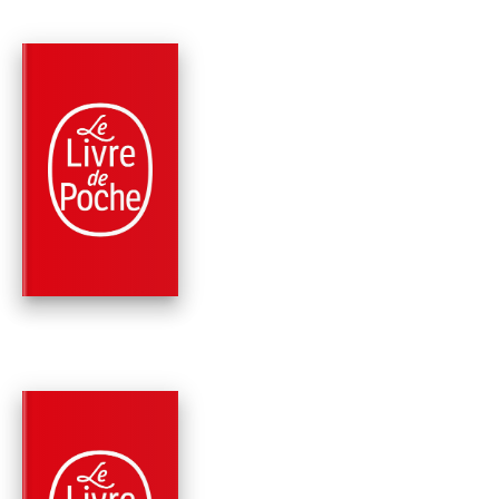
PARUTION : 26/08/2015
408 PAGES
ROMANS
LES COUSINS BELL
Jean Anglade
PARUTION : 04/03/2015
360 PAGES
ROMANS