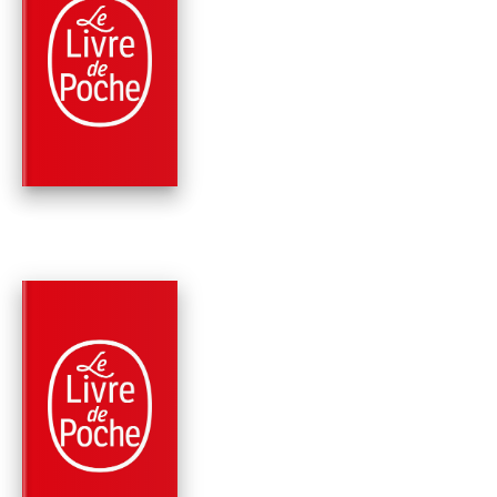
PARUTION : 26/08/2015
408 PAGES
ROMANS
LES COUSINS BELL
Jean Anglade
PARUTION : 04/03/2015
360 PAGES
ROMANS
LE SCULPTEUR DE
NUAGES
Jean Anglade