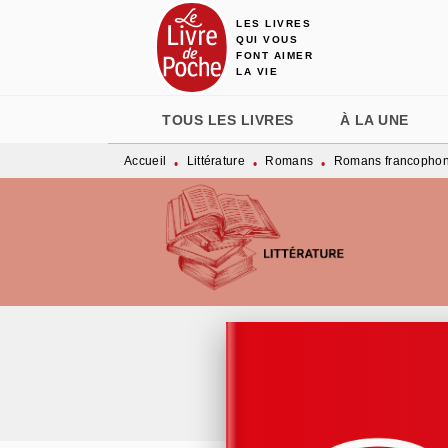
LES LIVRES
MENU
RECHERCHE
CONTENU
QUI VOUS
FONT AIMER
LA VIE
TOUS LES LIVRES
À LA UNE
Accueil
Littérature
Romans
Romans francopho
•
•
•