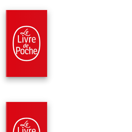
PARUTION : 26/08/2015
408 PAGES
ROMANS
LES COUSINS BELL
Jean Anglade
PARUTION : 10/09/2014
408 PAGES
ROMANS