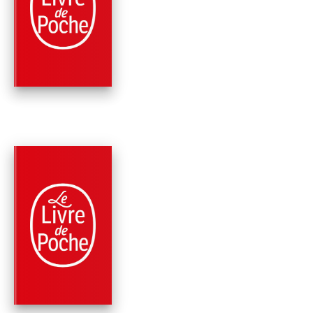
LE CHOIX D'AUGUS
Jean Anglade
PARUTION : 21/08/2013
336 PAGES
ROMANS
LE DERNIER DE LA
PAROISSE
Jean Anglade