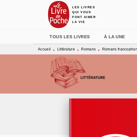
LES LIVRES
MENU
RECHERCHE
CONTENU
QUI VOUS
FONT AIMER
LA VIE
TOUS LES LIVRES
À LA UNE
Accueil
Littérature
Romans
Romans francopho
•
•
•