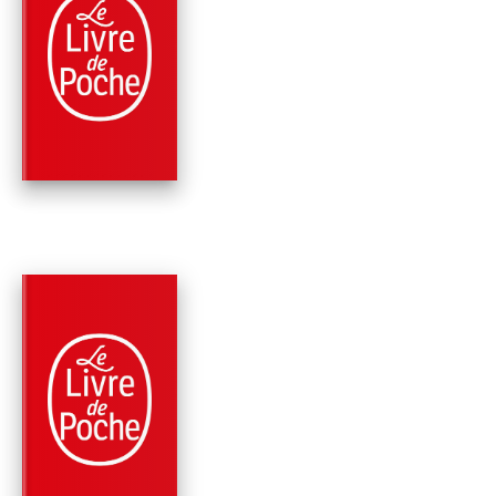
PARUTION : 26/08/2015
408 PAGES
ROMANS
LES COUSINS BELL
Jean Anglade
PARUTION : 10/09/2014
408 PAGES
ROMANS
LE CHOIX D'AUGUS
Jean Anglade