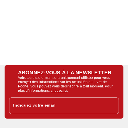
ABONNEZ-VOUS À LA NEWSLETTER
Votre adresse e-mail sera uniquement utilisée pour vous
envoyer des informations sur les actualités du Livre de
Poche. Vous pouvez vous désinscrire à tout moment. Pour
plus d’informations,
cliquez ici
.
Indiquez votre email