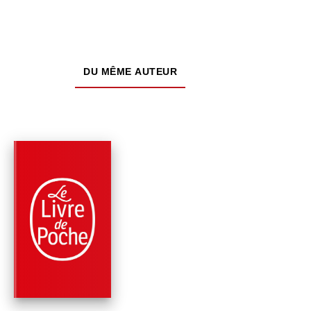
DU MÊME AUTEUR
À PARAÎTRE
PARUTION : 14/10/2026
416 PAGES
PHILOSOPHIE
L'OPPORTUNITÉ DE
VIVRE
André Comte-Sponville