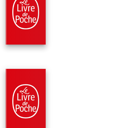
PHILOSOPHIE
CONTRE LA PEUR E
CENT AUTRES PRO
André Comte-Sponville
PARUTION : 19/09/2018
504 PAGES
PHILOSOPHIE
PETIT TRAITÉ DES
GRANDES VERTUS
André Comte-Sponville