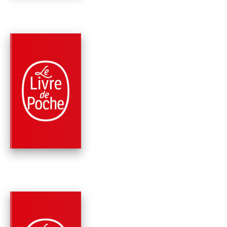
PARUTION : 09/10/2024
264 PAGES
PHILOSOPHIE
LA CLÉ DES CHAMP
ET AUTRES
IMPROMPTUS
André Comte-Sponville
PARUTION : 24/02/2021
480 PAGES