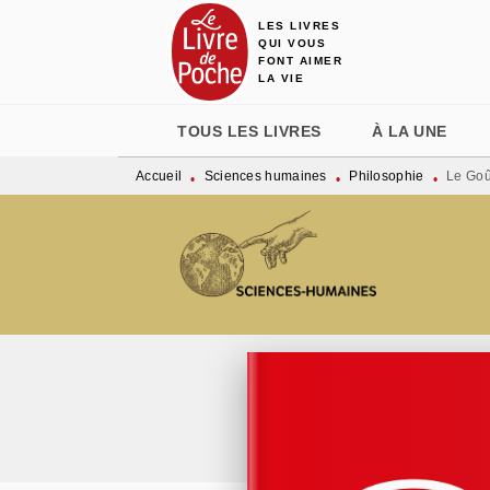
LES LIVRES
MENU
RECHERCHE
CONTENU
QUI VOUS
FONT AIMER
LA VIE
TOUS LES LIVRES
À LA UNE
Accueil
Sciences humaines
Philosophie
Le Goû
•
•
•