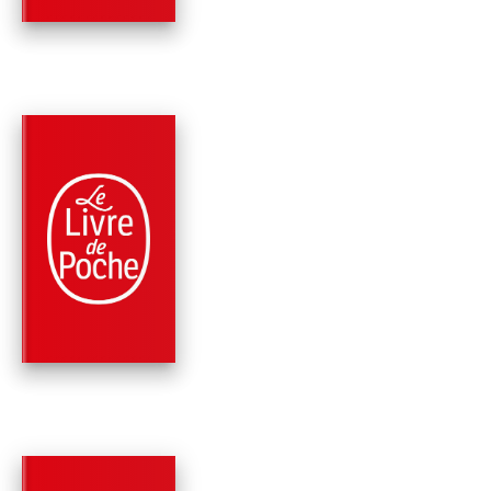
PARUTION : 14/06/2017
576 PAGES
MÉMOIRES
C'EST CHOSE TEND
QUE LA VIE
André Comte-Sponville