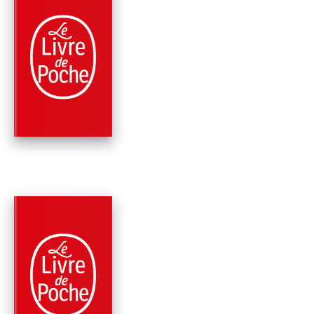
PARUTION : 15/01/2014
480 PAGES
PHILOSOPHIE
LE SEXE NI LA MOR
André Comte-Sponville
PARUTION : 19/05/2010
256 PAGES
MÉMOIRES
LE MIEL ET
L'ABSINTHE